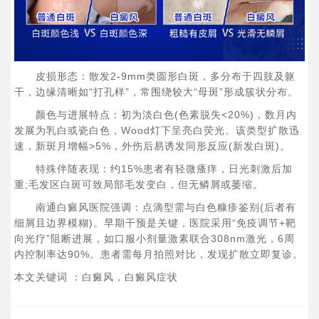
​皮损形态​：散发2-9mm类圆形白斑，多分布于四肢及躯
干，边缘清晰如“打孔样”，常围绕较大“母斑”形成簇状分布。
​颜色与进展特点​：初为淡白色(色素脱失<20%)，数月内
发展为乳白或瓷白色，Wood灯下呈亮白荧光。该类型扩散迅
速，新斑月增幅>5%，外伤后易诱发同形反应(新发白斑)。
​特殊伴随表现​：约15%患者有轻微瘙痒，日光刺激后加
重;毛发区白斑可致局部毛发变白，但无鳞屑或萎缩。
​南通白癜风医院强调​：点滴型需与白色糠疹鉴别(后者有
细屑且边界模糊)。早期干预是关键，医院采用“免疫调节+靶
向光疗”阻断进展，如口服小剂量激素联合308nm激光，6周
内控制率达90%。患者需每月拍照对比，发现扩散立即复诊。
本文关键词 ：白癜风，白癜风症状