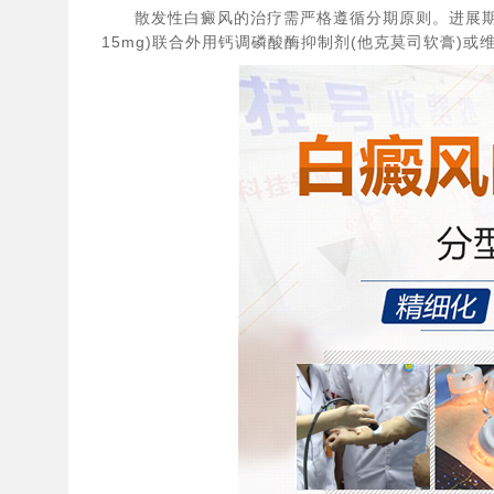
散发性白癜风的治疗需严格遵循分期原则。​进展期以
15mg)联合外用钙调磷酸酶抑制剂(他克莫司软膏)