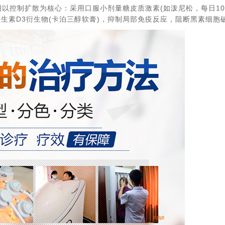
控制扩散为核心：采用口服小剂量糖皮质激素(如泼尼松，每日10
或维生素D3衍生物(卡泊三醇软膏)，抑制局部免疫反应，阻断黑素细胞