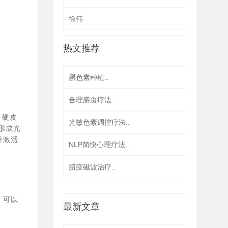
。
徐伟
热文推荐
黑色素种植..
合理膳食疗法..
、硬皮
光敏色素调控疗法..
形成光
并激活
NLP简快心理疗法..
脐疫磁波治疗..
，可以
最新文章