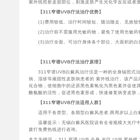
紫外线照射皮损部位，刺激皮肤产生光化学反应或者
【311窄谱UVB疗法治疗优势】
(1)费用较低、治疗时间较短、随治随走、见效较
(2)治疗前不需服用光敏药物，避免了使用光敏药
(3)治疗全面。可治疗身体各个部位、大面积的白
【311窄谱UVB疗法治疗原理】
311窄谱UVB白癜风治疗仪是一种的全身辐照式
病、湿疹等顽固性皮肤病患者的 紫外线治疗。该产品
化合物，使细胞中的还原黑色素氧化为黑色素并促使
酪氨酸的活性，促进黑色素形成，快速修复病变皮肤
【311窄谱UVB疗法适用人群】
适用于各类型、各期型白癜风患者;两周岁以上白
温馨提示：无锡白癜风医院设有全省规模大光疗中
拨打免费热线进行咨询。
本文关键词 ：311,窄谱,UVB,全身,光疗,UVB,紫外线