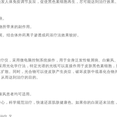
激发人体免疫调节反应，促使黑色素细胞再生，尽可能达到治疗效果
快。
物所带来的副作用。
斑。结合体外药离子渗透或药浴疗法效果较好。
治疗仪，采用微电脑控制系统操作，用于全身泛发性银屑病、白癜风
采用光化学疗法，特定光谱的光线可以直接作用于皮肤黑色素细胞，
其扩散。同时，光合物可以使皮肤产生炎症，破坏皮肤中巯基化合物
，从而达到治疗的目的。
癜风患者均可适用。
心，科学规范治疗，快速还原肌肤健康色。如果你的白斑还未治愈
,治疗,又,