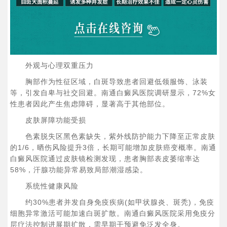
​外观与心理双重压力​
胸部作为性征区域，白斑导致患者回避低领服饰、泳装
等，引发自卑与社交回避。南通白癜风医院调研显示，72%女
性患者因此产生焦虑障碍，显著高于其他部位。
​皮肤屏障功能受损​
色素脱失区黑色素缺失，紫外线防护能力下降至正常皮肤
的1/6，晒伤风险提升3倍，长期可能增加皮肤癌变概率。南通
白癜风医院通过皮肤镜检测发现，患者胸部表皮萎缩率达
58%，汗腺功能异常易致局部潮湿感染。
​系统性健康风险​
约30%患者并发自身免疫疾病​(如甲状腺炎、斑秃)，免疫
细胞异常激活可能加速白斑扩散。南通白癜风医院采用免疫分
层疗法控制进展期扩散，需早期干预避免泛发全身。