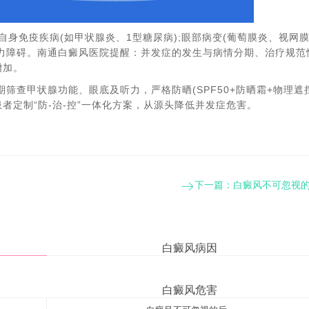
自身免疫疾病(如甲状腺炎、1型糖尿病);眼部病变(葡萄膜炎、视网膜
力障碍。南通白癜风医院提醒：并发症的发生与病情分期、治疗规范
增加。
筛查甲状腺功能、眼底及听力，严格防晒(SPF50+防晒霜+物理遮
者定制“防-治-控”一体化方案，从源头降低并发症危害。
下一篇：
白癜风不可忽视的
白癜风病因
白癜风危害