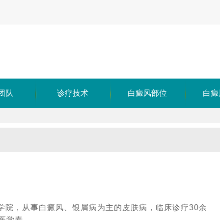
团队
诊疗技术
白癜风部位
白癜
学院，从事白癜风、银屑病为主的皮肤病，临床诊疗30余
学泰...